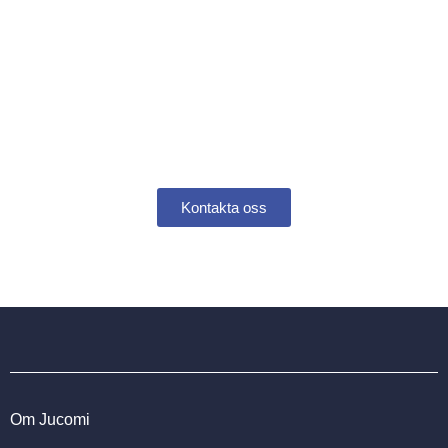
Jucomi är din garanti för ett
tryggt boende i er
bostadsrättsförening
Kontakta oss
Om Jucomi