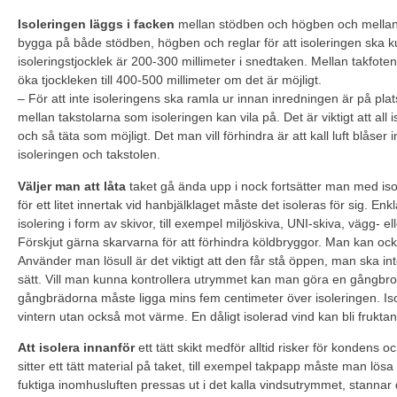
Isoleringen läggs i facken
mellan stödben och högben och mellan 
bygga på både stödben, högben och reglar för att isoleringen ska kun
isoleringstjocklek är 200-300 millimeter i snedtaken. Mellan takfot
öka tjockleken till 400-500 millimeter om det är möjligt.
– För att inte isoleringens ska ramla ur innan inredningen är på pl
mellan takstolarna som isoleringen kan vila på. Det är viktigt att all is
och så täta som möjligt. Det man vill förhindra är att kall luft blåser in
isoleringen och takstolen.
Väljer man att låta
taket gå ända upp i nock fortsätter man med is
för ett litet innertak vid hanbjälklaget måste det isoleras för sig. En
isolering i form av skivor, till exempel miljöskiva, UNI-skiva, vägg- el
Förskjut gärna skarvarna för att förhindra köldbryggor. Man kan ocks
Använder man lösull är det viktigt att den får stå öppen, man ska i
sätt. Vill man kunna kontrollera utrymmet kan man göra en gångbro
gångbrädorna måste ligga mins fem centimeter över isoleringen. Iso
vintern utan också mot värme. En dåligt isolerad vind kan bli frukt
Att isolera innanför
ett tätt skikt medför alltid risker för kondens
sitter ett tätt material på taket, till exempel takpapp måste man lösa
fuktiga inomhusluften pressas ut i det kalla vindsutrymmet, stann