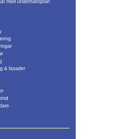
gar med underhållsplan
y
ering
ingar
ar
g
g & fasader
er
vind
edare