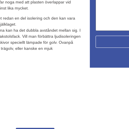
Var noga med att plasten överlappar vid
nst lika mycket.
et redan en del isolering och den kan vara
jälklaget.
rna kan ha det dubbla avståndet mellan sig. I
stolsfack. Vill man förbättra ljudisoleringen
kivor speciellt lämpade för golv. Ovanpå
trägolv, eller kanske en mjuk
ett tryggt boende i er bostads