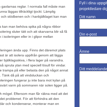
Fyll i dina uppgi
gavlarnas reglar. I normala fall måste man
projektledare di
na läggas tillräckligt tjockt. Lämplig
en och stödbenen och i hanbjälklaget kan man
Ditt namn
ats kan man behöva spika på några ribbor
olering sluter tätt och att skarvarna blir så få
Din e-post
 i isoleringen eller in i glipor mellan
oleringen ända upp. Finns det däremot plats
Ämne
klast är att isolera uppifrån genom att lägga
ler bjälklagsskiva, i flera lager på varandra.
å spruta ytan med speciell lösull för vindar.
Ditt meddelande (
nte trampa på eller belasta den på något annat
. Tänk då på att vindsluckan och
leringen fungerar ju inte bara mot kylan på
ansvärt varm på sommaren när solen ligger på.
 och mögel. Eftersom man får räkna med att det
 det problemet. För att förhindra att den
ar där och kondenserar, monterar man en