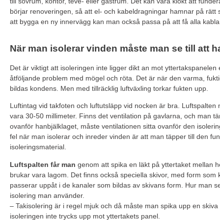
till sovrum, kontor, teve- eller gästrum. Det kan vara klokt att fun
börjar renoveringen, så att el- och kabeldragningar hamnar på rätt 
att bygga en ny innervägg kan man också passa på att få alla kablar
När man isolerar vinden måste man se till att ha
Det är viktigt att isoleringen inte ligger dikt an mot yttertakspanel
åtföljande problem med mögel och röta. Det är när den varma, fukt
bildas kondens. Men med tillräcklig luftväxling torkar fukten upp.
Luftintag vid takfoten och luftutsläpp vid nocken är bra. Luftspalten
vara 30-50 millimeter. Finns det ventilation på gavlarna, och man t
ovanför hanbjälklaget, måste ventilationen sitta ovanför den isolering
fel när man isolerar och inreder vinden är att man täpper till den f
isoleringsmaterial.
Luftspalten får man
genom att spika en läkt på yttertaket mellan h
brukar vara lagom. Det finns också speciella skivor, med form som ko
passerar uppåt i de kanaler som bildas av skivans form. Hur man sed
isolering man använder.
– Takisolering är i regel mjuk och då måste man spika upp en skiva p
isoleringen inte trycks upp mot yttertakets panel.