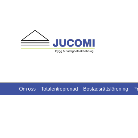
Om oss
Totalentreprenad
Bostadsrättsförening
P