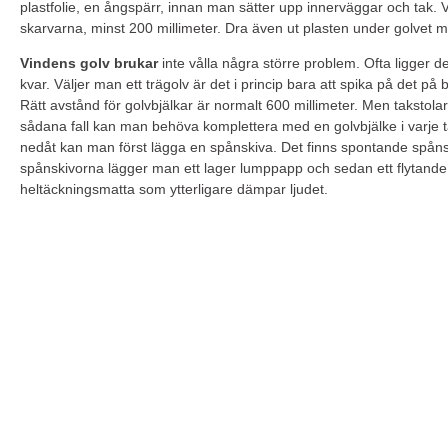
plastfolie, en ångspärr, innan man sätter upp innerväggar och tak. 
skarvarna, minst 200 millimeter. Dra även ut plasten under golvet mi
Vindens golv brukar
inte vålla några större problem. Ofta ligger d
kvar. Väljer man ett trägolv är det i princip bara att spika på det på b
Rätt avstånd för golvbjälkar är normalt 600 millimeter. Men takstola
sådana fall kan man behöva komplettera med en golvbjälke i varje tak
nedåt kan man först lägga en spånskiva. Det finns spontande spåns
spånskivorna lägger man ett lager lumppapp och sedan ett flytande 
heltäckningsmatta som ytterligare dämpar ljudet.
Jucomi är din garanti för 