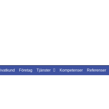
rivatkund
Företag
Tjänster
Kompetenser
Referenser