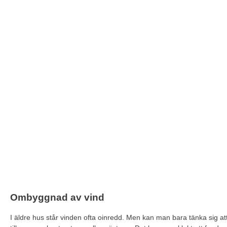
Jucomi är din gar
bost
Ombyggnad av vind
I äldre hus står vinden ofta oinredd. Men kan man bara tänka sig a