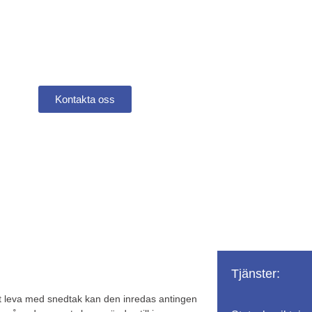
anti för ett tryggt boe
adsrättsförening
Kontakta oss
Tjänster:
tt leva med snedtak kan den inredas antingen