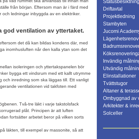
dera på vad rummet ska användas till innan man
Statusbesiktnin
ställe från början. Eftersom man är i färd med
Driftavtal
 och ledningar inbyggda av en elektriker.
Projektledning
Stambyten
 god ventilation av yttertaket.
Jucomi Academ
Lägenhetsrenov
en eftersom det då kan bildas kondens där, med
Badrumsrenover
iga inomhusluften når den kalla ytan som det
Köksrenovering
Invändig målnin
 mellan isoleringen och yttertakspanelen bör
Utvändig målnin
änker bygga ett vindsrum med ett kallt utrymme
Elinstallationer
 och inredning som ska läggas till. Ett vanligt
Tvättstugor
ungerande ventilationen vid takfoten med
Altaner & terass
Ombyggnad av 
ögbenen. Två-tre läkt i varje takstolsfack
Arkitekter & inr
rrugerad plåt. Principen är att luften
Solceller
an fortsätter arbetet beror på vilken sorts
å läkten, till exempel av massonite, så att