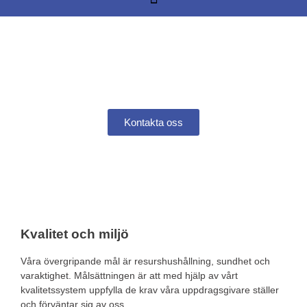
Jucomi är din garanti för ett tryggt
boende i er
bostadsrättsförening
Kontakta oss
Kvalitet och miljö
Våra övergripande mål är resurshushållning, sundhet och
varaktighet. Målsättningen är att med hjälp av vårt
kvalitetssystem uppfylla de krav våra uppdragsgivare ställer
och förväntar sig av oss.