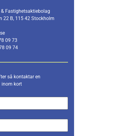
& Fastighetsaktiebolag
n 22 B, 115 42 Stockholm
.se
78 09 73
78 09 74
fter så kontaktar en
g inom kort