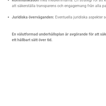
Kommunikation
med medlemmarna: En strategi för att k
att säkerställa transparens och engagemang från alla par
Juridiska överväganden:
Eventuella juridiska aspekter 
En välutformad underhållsplan är avgörande för att säke
ett hållbart sätt över tid.
Jucomi är din garanti för 