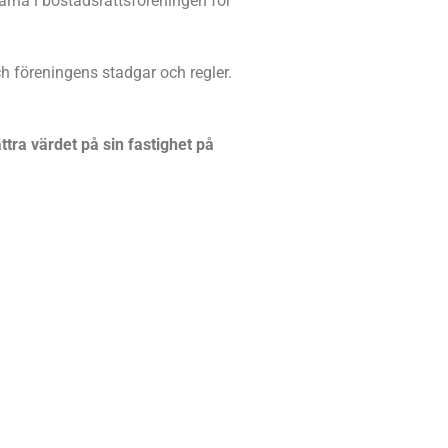
na i bostadsrättsföreningen för
h föreningens stadgar och regler.
tra värdet på sin fastighet på
rättsförening