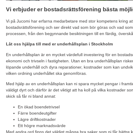
Vi erbjuder er bostadsrättsförening bästa möjl
Vi på Jucomi har erfarna medarbetare med stor kompetens kring att
bostadsrättsförening och ser direkt vad som bör göras och vad som sk
processen, från den begynnande besiktningen till en färdig, överskå
Låt oss hjälpa till med er underhållsplan i Stockholm
En underhållsplan är en mycket värdefull investering för en bostad
ekonomi och trivseln i fastigheten. Utan en bra underhållsplan riske
löpande underhåll och dyra reparationer, kostnader som kan undvika
vilken ordning underhållet ska genomföras.
Med hjälp av en underhållsplan kan ni spara mycket pengar i framti
väldigt dyrt och därför är det viktigt att ha koll på vilka kostnader s
skick så får ni bland annat:
En ökad boendetrivsel
Färre boendeutgifter
Lägre driftkostnader
Ett högre marknadsvärde
Med andra ord finns det väldigt många bra saker som ni får bättre ko