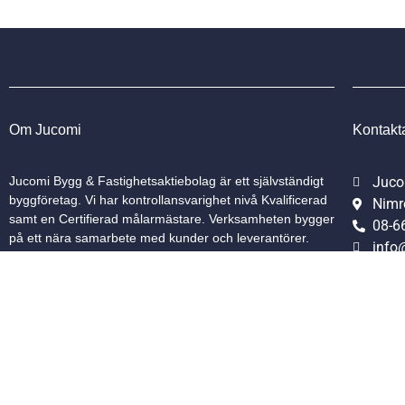
Om Jucomi
Kontakt
Jucomi Bygg & Fastighetsaktiebolag är ett självständigt
Juco
byggföretag. Vi har kontrollansvarighet nivå Kvalificerad
Nimr
samt en Certifierad målarmästare. Verksamheten bygger
08-6
på ett nära samarbete med kunder och leverantörer.
info
Conn
Mästare i målning av Sveriges Hantverksråd
.
Medlem i SBR
.
Mika
RISE
.