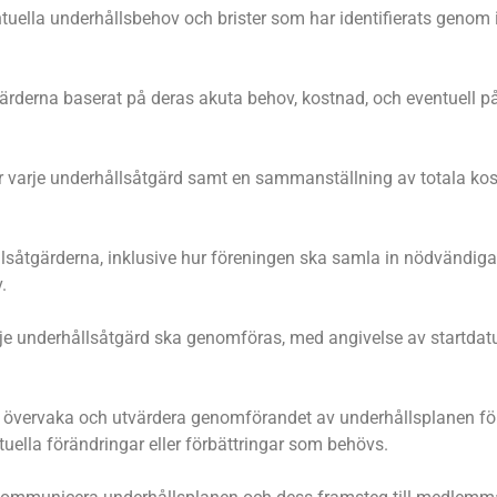
tuella underhållsbehov och brister som har identifierats genom 
gärderna baserat på deras akuta behov, kostnad, och eventuell p
 varje underhållsåtgärd samt en sammanställning av totala kos
ållsåtgärderna, inklusive hur föreningen ska samla in nödvändig
.
arje underhållsåtgärd ska genomföras, med angivelse av startda
gt övervaka och utvärdera genomförandet av underhållsplanen för 
ntuella förändringar eller förbättringar som behövs.