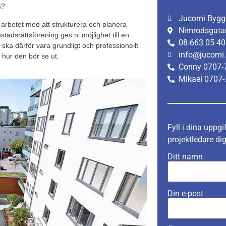
m?
Jucomi Bygg 
 i arbetet med att strukturera och planera
Nimrodsgata
tadsrättsförening ges ni möjlighet till en
08-663 05 40
ska därför vara grundligt och professionellt
info@jucomi
 hur den bör se ut.
Conny 0707-
Mikael 0707-
Fyll i dina uppgi
projektledare di
Ditt namn
Din e-post