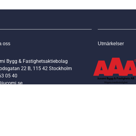
a oss
Utmärkelser
mi Bygg & Fastighetsaktiebolag
odsgatan 22 B, 115 42 Stockholm
63 05 40
@jucomi.se
y 0707-78 09 73
el 0707-78 09 74