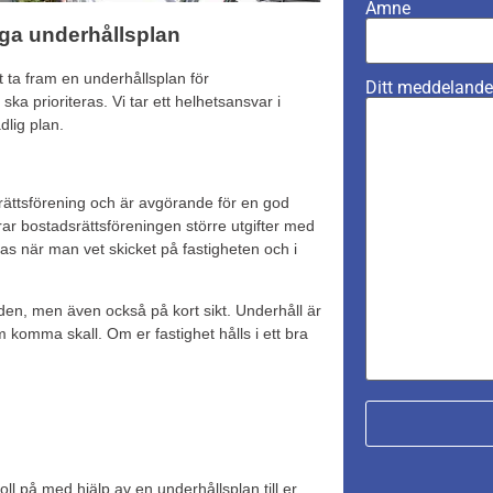
Ämne
iga underhållsplan
 ta fram en underhållsplan för
Ditt meddelande (
a prioriteras. Vi tar ett helhetsansvar i
dlig plan.
srättsförening och är avgörande för en god
rar bostadsrättsföreningen större utgifter med
s när man vet skicket på fastigheten och i
den, men även också på kort sikt. Underhåll är
om komma skall. Om er fastighet hålls i ett bra
ll på med hjälp av en underhållsplan till er