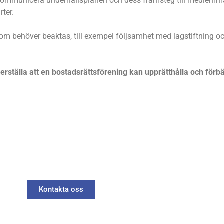
ommunicera underhållsplanen och dess framsteg till medlemmar
ter.
som behöver beaktas, till exempel följsamhet med lagstiftning oc
rställa att en bostadsrättsförening kan upprätthålla och förbät
ett tryggt boende i er bostads
Kontakta oss