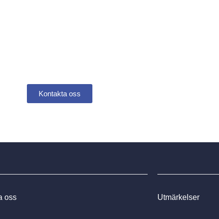
ett tryggt boende i er bostads
Kontakta oss
a oss
Utmärkelser