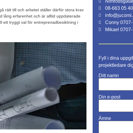
Nimrodsgatan
08-663 05 4
rätt till och arbetet ställer därför stora krav
info@jucomi
d lång erfarenhet och är alltid uppdaterade
l ett tryggt val för entreprenadbesiktning i
Conny 0707-
Mikael 0707-
Fyll i dina uppgi
projektledare di
Ditt namn
Din e-post
Ämne