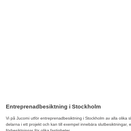
Jucomi är din gar
bost
Entreprenadbesiktning i Stockholm
Vi på Jucomi utför entreprenadbesiktning i Stockholm av alla olika sla
delarna i ett projekt och kan till exempel innebära slutbesiktningar, e
förbesiktningar för olika fastigheter.