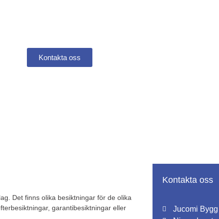
anti för ett tryggt boe
adsrättsförening
Kontakta oss
Kontakta oss
g. Det finns olika besiktningar för de olika
fterbesiktningar, garantibesiktningar eller
Jucomi Bygg 