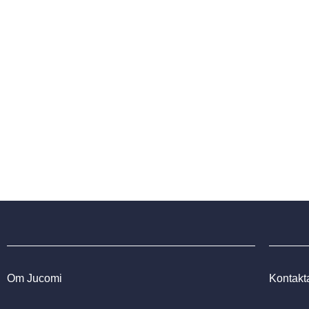
Jucomi är din garanti för 
Om Jucomi
Kontakt