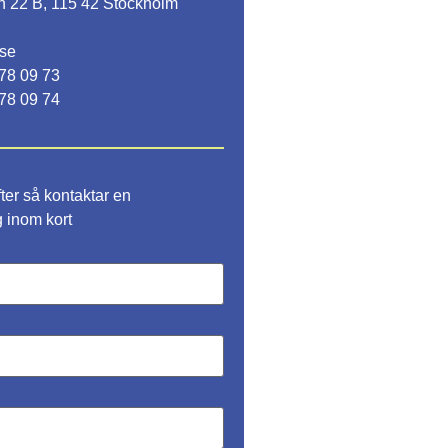
 22 B, 115 42 Stockholm
0
.se
78 09 73
78 09 74
fter så kontaktar en
g inom kort