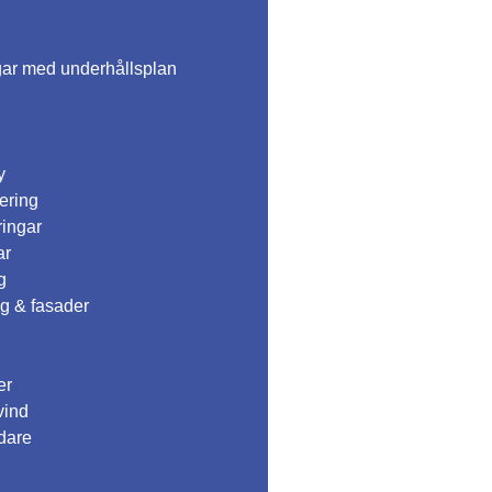
gar med underhållsplan
y
ering
ingar
ar
g
g & fasader
er
vind
edare