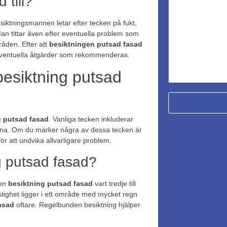
 till?
iktningsmannen letar efter tecken på fukt,
an tittar även efter eventuella problem som
råden. Efter att
besiktningen putsad fasad
 eventuella åtgärder som rekommenderas.
besiktning putsad
g putsad fasad
. Vanliga tecken inkluderar
garna. Om du märker några av dessa tecken är
ör att undvika allvarligare problem.
g putsad fasad?
 en
besiktning putsad fasad
vart tredje till
stighet ligger i ett område med mycket regn
asad
oftare. Regelbunden besiktning hjälper