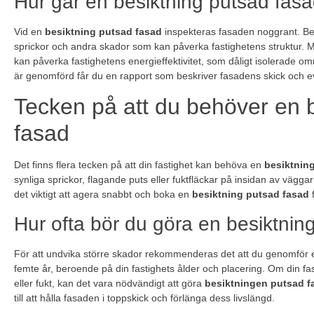
Hur går en besiktning putsad fasad
Vid en
besiktning putsad fasad
inspekteras fasaden noggrant. Bes
sprickor och andra skador som kan påverka fastighetens struktur. M
kan påverka fastighetens energieffektivitet, som dåligt isolerade om
är genomförd får du en rapport som beskriver fasadens skick och
Tecken på att du behöver en 
fasad
Det finns flera tecken på att din fastighet kan behöva en
besiktnin
synliga sprickor, flagande puts eller fuktfläckar på insidan av väg
det viktigt att agera snabbt och boka en
besiktning putsad fasad
f
Hur ofta bör du göra en besiktnin
För att undvika större skador rekommenderas det att du genomför
femte år, beroende på din fastighets ålder och placering. Om din fa
eller fukt, kan det vara nödvändigt att göra
besiktningen putsad f
till att hålla fasaden i toppskick och förlänga dess livslängd.