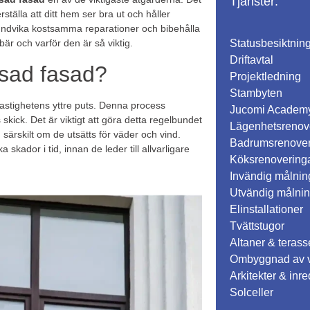
Tjänster:
rställa att ditt hem ser bra ut och håller
ndvika kostsamma reparationer och bibehålla
Statusbesiktnin
är och varför den är så viktig.
Driftavtal
tsad fasad?
Projektledning
Stambyten
stighetens yttre puts. Denna process
Jucomi Academ
ick. Det är viktigt att göra detta regelbundet
Lägenhetsrenov
 särskilt om de utsätts för väder och vind.
Badrumsrenover
skador i tid, innan de leder till allvarligare
Köksrenovering
Invändig målnin
Utvändig målnin
Elinstallationer
Tvättstugor
Altaner & terass
Ombyggnad av 
Arkitekter & inr
Solceller