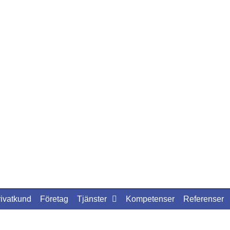
rivatkund
Företag
Tjänster
Kompetenser
Referenser