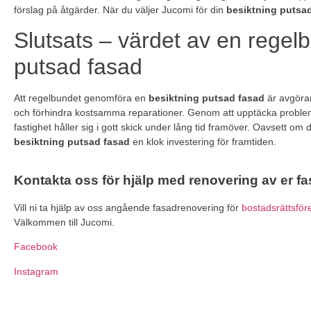
förslag på åtgärder. När du väljer Jucomi för din
besiktning putsa
Slutsats – värdet av en regel
putsad fasad
Att regelbundet genomföra en
besiktning putsad fasad
är avgöran
och förhindra kostsamma reparationer. Genom att upptäcka problem i 
fastighet håller sig i gott skick under lång tid framöver. Oavsett om 
besiktning putsad fasad
en klok investering för framtiden.
Kontakta oss för hjälp med renovering av er f
Vill ni ta hjälp av oss angående fasadrenovering för
bostadsrättsför
Välkommen till Jucomi.
Facebook
Instagram