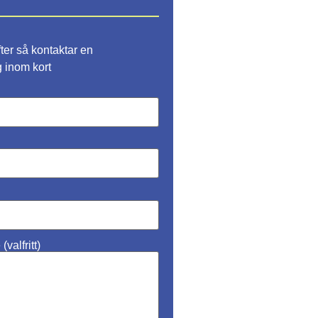
fter så kontaktar en
g inom kort
valfritt)