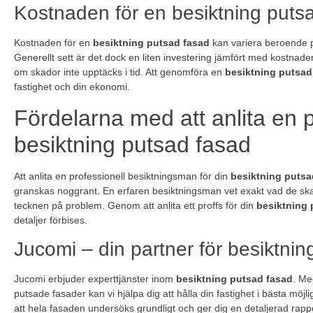
Kostnaden för en besiktning puts
Kostnaden för en
besiktning putsad fasad
kan variera beroende p
Generellt sett är det dock en liten investering jämfört med kostna
om skador inte upptäcks i tid. Att genomföra en
besiktning putsad
fastighet och din ekonomi.
Fördelarna med att anlita en p
besiktning putsad fasad
Att anlita en professionell besiktningsman för din
besiktning putsa
granskas noggrant. En erfaren besiktningsman vet exakt vad de ska 
tecknen på problem. Genom att anlita ett proffs för din
besiktning 
detaljer förbises.
Jucomi – din partner för besiktni
Jucomi erbjuder experttjänster inom
besiktning putsad fasad
. Me
putsade fasader kan vi hjälpa dig att hålla din fastighet i bästa möjl
att hela fasaden undersöks grundligt och ger dig en detaljerad rap