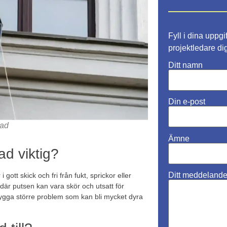
Fyll i dina uppgi
projektledare di
Ditt namn
Din e-post
sad
Ämne
ad viktig?
Ditt meddelande (
i gott skick och fri från fukt, sprickor eller
r där putsen kan vara skör och utsatt för
ygga större problem som kan bli mycket dyra