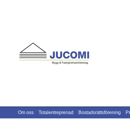
Om oss
Totalentreprenad
Bostadsrättsförening
P