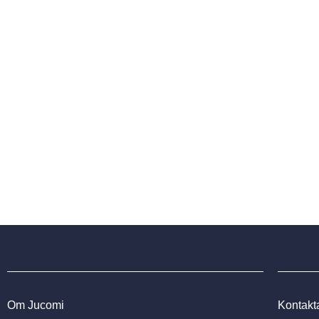
Jucomi är din garanti för 
Om Jucomi
Kontakt