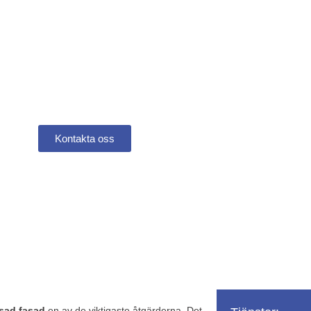
tning putsad fasad
Kontakta oss
tsad fasad
en av de viktigaste åtgärderna. Det